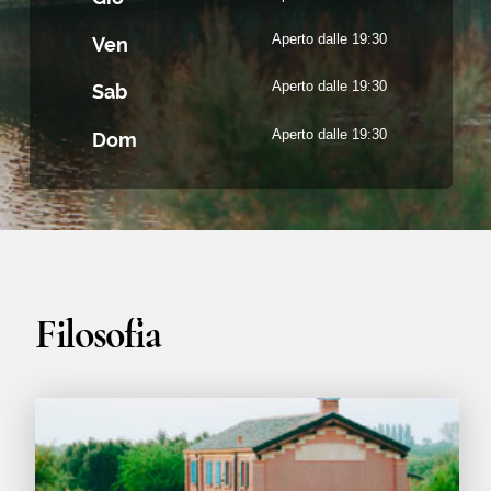
Su un piccolo isolotto collegato a
terraferma da appendici artificiali e ponti in
legno da percorrere a piedi, poggia soave
quello che era un vecchio casone da pesca,
rimodernato oggi con gusto e dettagli.
Non aspettatevi manierismi fini a se
stessi o inutili passaggi, ma cotture al
millimetro e sapori pieni, rotondi,
bilanciati.
Un racconto culinario di autentica
contemporaneità.