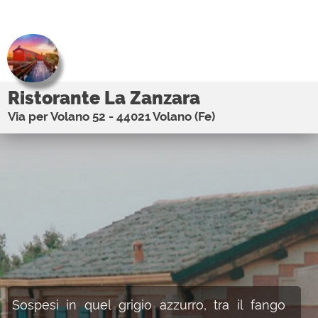
Ristorante La Zanzara
Via per Volano 52 - 44021 Volano (Fe)
Sospesi in quel grigio azzurro, tra il fango
delle barene e l'acqua ferma delle valli,
sembrava che il tempo non avesse più
ragione di scorrere…
La valle non è terra e non è mare. È un
respiro sospeso, un luogo dove la natura
parla a bassa voce…
Giorgio