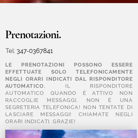
Dati Fiscali:
Ristorante La Zanzara dei F.lli Bison e C. Snc
Via per Volano 52, 44021 - Volano di Codigoro (Fe)
P. Iva e C.F.: 02015920388
SDI: SU9YNJA
Ristorante La Zanzara
Oasi di Porticino
2026. All rights reserved.