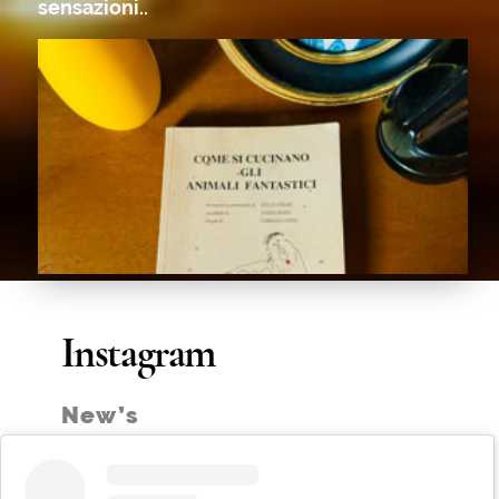
Il pranzo:
Luglio e Agosto aperto solo la sera.
La cena:
Primo ordine ore 20.00
Ultimo ordine ore 21.30
Si prega di notare che gli orari degli ordini
possono avere una tolleranza di 15 minuti, non di
più.
A proposito di prenotazioni:
Le prenotazioni dei tavoli con più di 8
commensali saranno trattate con un
menù degustazione obbligatorio. In
questo modo potremo offrirvi i
migliori ingredienti di stagione, il più
freschi possibile.
Rivolgetevi al sig. Paolo, il nostro Sommelier, per
il vostro menu su misura. Se vi piace, Paolo vi
proporrà un divertente abbinamento vini dalla
nostra cantina.
Ci auguriamo possiate avere il miglior soggiorno
possibile qui a La Zanzara.
Il Menu.