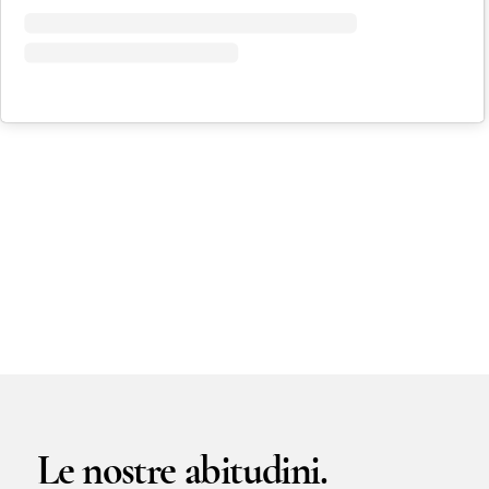
LE PRENOTAZIONI POSSONO ESSERE
EFFETTUATE SOLO TELEFONICAMENTE
NEGLI ORARI INDICATI DAL RISPONDITORE
AUTOMATICO.
IL RISPONDITORE
AUTOMATICO QUANDO È ATTIVO NON
RACCOGLIE MESSAGGI, NON È UNA
SEGRETERIA TELEFONICA! NON TENTATE DI
LASCIARE MESSAGGI! CHIAMATE NEGLI
ORARI INDICATI. GRAZIE!
Policy.