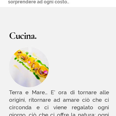
Alcune ci hanno insegnato a dominare il
fuoco. Altre ci hanno regalato quadri e
ceramiche. Con alcune abbiamo pianto e con
altre festeggiato davanti al fuoco del nostro
camino. Tutte quante hanno lasciato una
traccia nei nostri piatti. Un impronta.
Gli amici, i nemici, gli artisti, i poeti, i cuochi, i
maestri, gli scrittori, le mogli, i figli, tutto e'
nel piatto, negli odori, nella musica, nelle
sensazioni..
Instagram