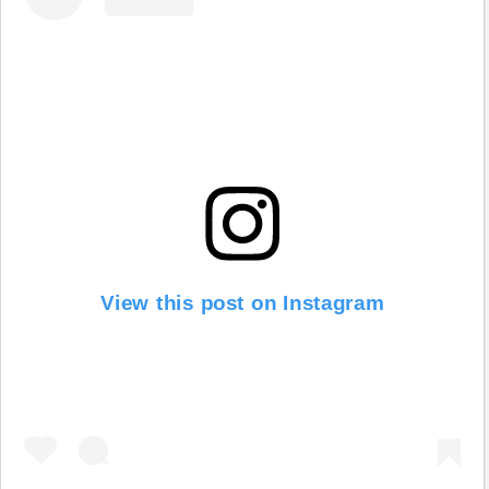
IL RISTORANTE PROPONE UN MENU ESCLUSIVAMENTE DI
PESCE. COSTRUITO CON LA MATERIA PRIMA CHE È
REPERIBILE AL MERCATO, QUESTO CHE PROPONIAMO È UN
ESEMPIO IL PIÙ FEDELE POSSIBILE DI QUANTO OFFERTO.
Molto spesso il mare e la natura sono capricciosi, se la vostra
visita è programmata fra qualche tempo… inutile chiedere, non
possiamo sapere cosa si pescherà!
Cliccando sul link si apre una pagina contenente il nostro
Menù, teniamo a precisare che è puramente indicativo dei
prezzi e delle proposte. I piatti possono variare in base alla
reperibilità della materia prima.
Il Menu
Prenotazioni.
Tel:
347
-
0367841