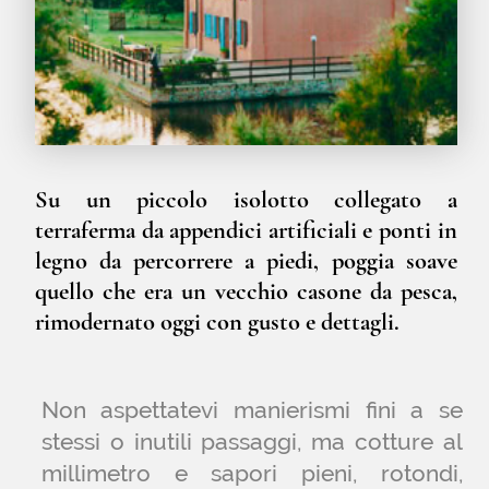
Una winelist appassionata. Luci soffuse
e musica jazz…
Il Ristorante.
La cucina e' fatta di territorio. Sulla nostra
piccola isola, all'interno di questo vecchio
casone di valle sorge il Ristorante. Ex piccola
stazione di pesca e approdo alle valli accoglie
nella sala del grande camino monumentale
pochi ospiti. Si snoda all'esterno un lungo
percorso (pedonale) fra canneti e punti di