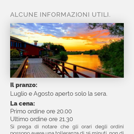
E' gradita la prenotazione:
per prenotare telefonare dalle 19.30 fino alle 21.30,
segnalare sempre eventuali intolleranze o allergie.
Il Ristorante prepara esclusivamente pesce.
Bambini:
Per motivi di spazio chiediamo di
segnalare sempre la presenza di bambini, un
eventuale seggiolone per i più piccoli verrà fornito
direttamente dal Ristorante. . Agli ospiti con bambini
chiediamo di avere la massima cura per la
tranquillità degli altri ospiti.
Animali:
L’organizzazione del nostro ristorante non