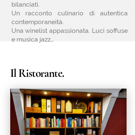
osservazione che permette di attraversare
tutta la valle.
Attenzione alle materie prime e alle cotture
regalano attraverso tecniche moderne e
antiche di cucina sapori autentici del nostro
Delta.
Niente abbinamenti bizzarri, niente
accostamenti inconsueti o voglia di
sorprendere ad ogni costo..
Cucina.
Terra e Mare… E’ ora di tornare alle
origini, ritornare ad amare ciò che ci
circonda e ci viene regalato ogni
giorno, ciò che ci offre la natura; ogni