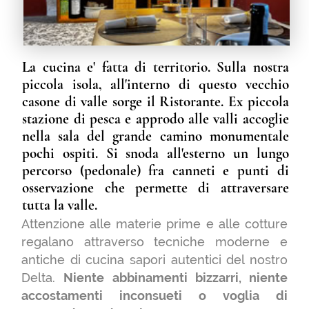
cosa ha la sua stagione e il nostro
compito sarà quello di farvi riscoprire
tutte quelle meraviglie… una parentesi
in un mondo di caos.
Tutti i piatti che troverete sono frutto
dell’esperienza fin qui fatta e
tramandata dai nostri genitori che
comunque ci accompagnano in questa
avventura…
Piatti semplici ma decisi, dove ogni
sapore ha il suo valore…
Grazie papà e mamma.
Le Persone.
La nostra cucina e' fatta di tutte le persone
che abbiamo incontrato durante il nostro
percorso.