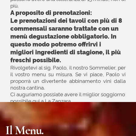
ci consente di ospitare animali neppure di piccola
taglia all’interno. Sono accettati nell’estivo all’aperto.
DRESS CODE:
Lo stile informale del Ristorante La
Zanzara non impone un rigoroso codice di
abbigliamento, tuttavia invitiamo cortesemente a
indossare un abbigliamento smart casual,
Serve qualche informazione?
NON SI USA PER PRENOTARE